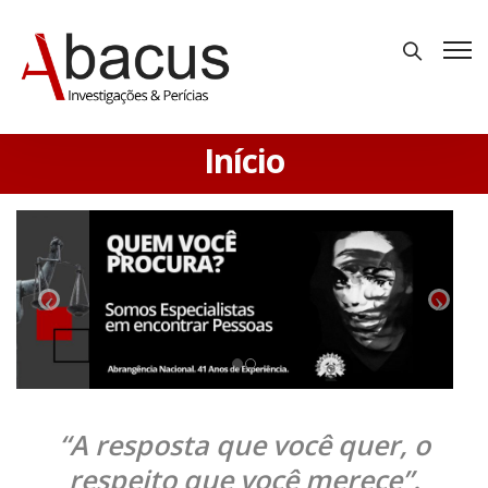
Início
“A resposta que você quer, o
respeito que você merece”.